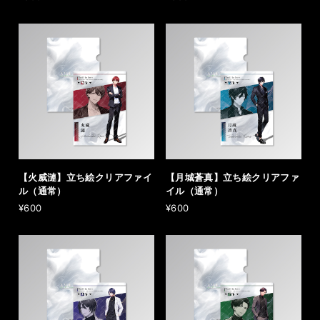
【火威漣】立ち絵クリアファイ
【月城蒼真】立ち絵クリアファ
ル（通常）
イル（通常）
¥600
¥600