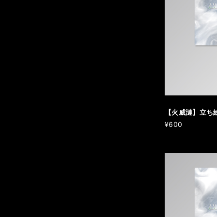
【火威漣】立ち
¥600