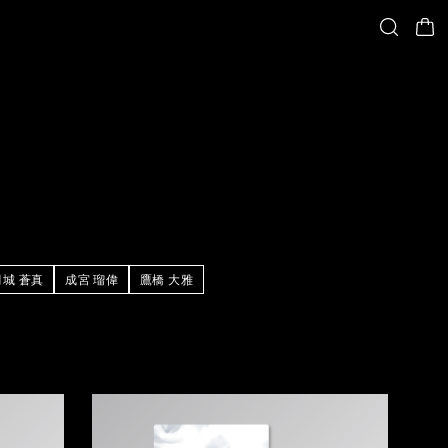
月城 蒼真
成宮 瑠偉
鷹橋 大雅