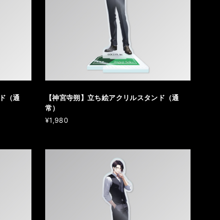
ド（通
【神宮寺朔】立ち絵アクリルスタンド（通
常）
¥1,980