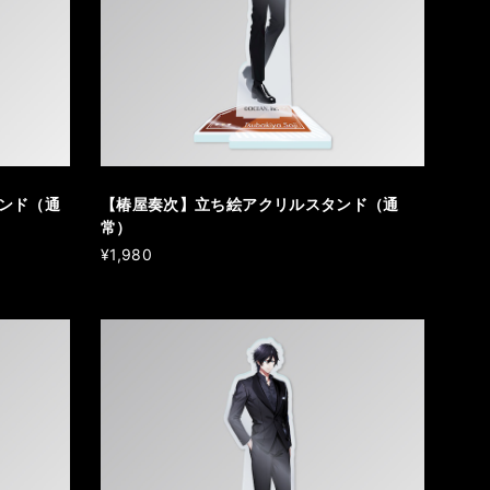
ンド（通
【椿屋奏次】立ち絵アクリルスタンド（通
常）
¥1,980