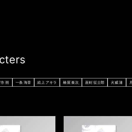
cters
寺 朔
一条 海音
絵上 アキラ
椿屋 奏次
巫剣 征士郎
火威 漣