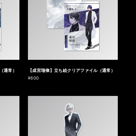
（通常）
【成宮瑠偉】立ち絵クリアファイル（通常）
¥600