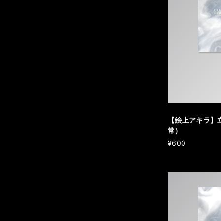
【絵上アキラ】
常）
¥600