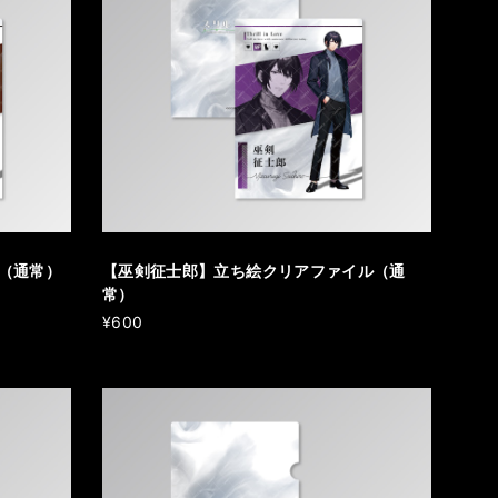
（通常）
【巫剣征士郎】立ち絵クリアファイル（通
常）
¥600