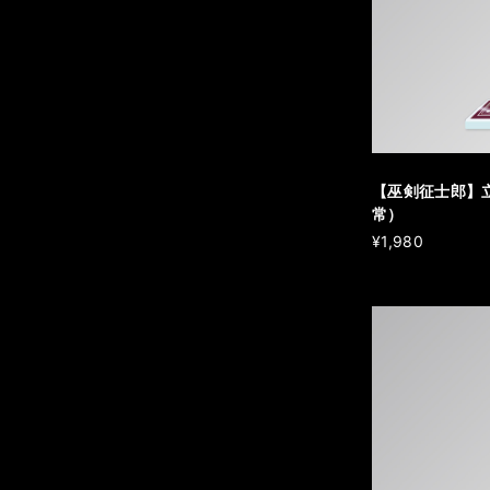
【巫剣征士郎】
常）
¥1,980