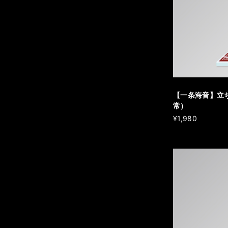
【一条海音】立
常）
¥1,980