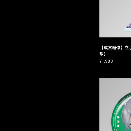
【成宮瑠偉】立
常）
¥1,980