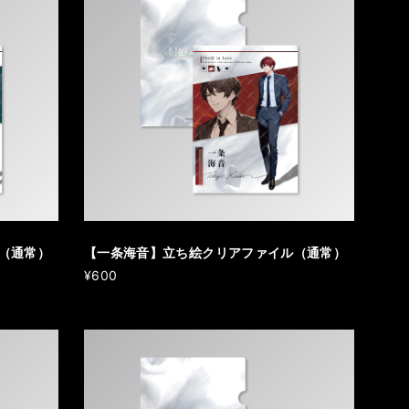
（通常）
【一条海音】立ち絵クリアファイル（通常）
¥600