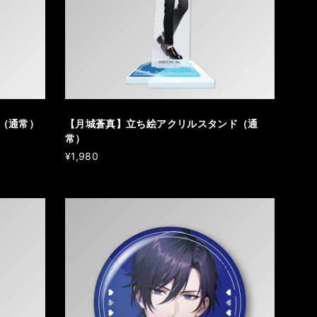
（通常）
【月城蒼真】立ち絵アクリルスタンド（通
常）
¥1,980