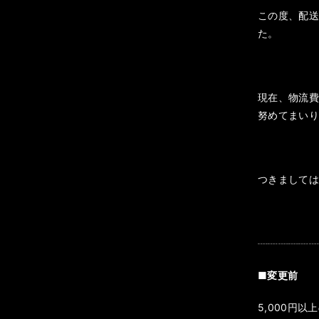
この度、配
た。
現在、物流
努めてまい
つきまして
┈┈┈┈┈
■変更前
5,000円